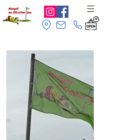
Minigolf am Elfrather See